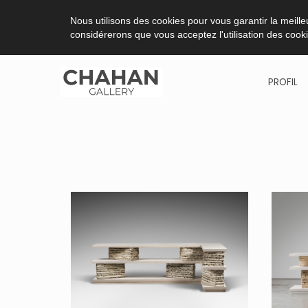
Nous utilisons des cookies pour vous garantir la meilleu
considérerons que vous acceptez l'utilisation des cook
PROFIL
Aller
au
contenu