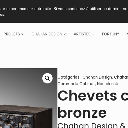
re expérience sur notre site. Si vous continuez à utiliser ce dernier, n
ies.
PROJETS
CHAHAN DESIGN
ARTISTES
FORTUNY
Catégories :
Chahan Design
,
Chahan
Commode Cabinet
,
Non classé
Chevets 
bronze
Chahan Design & 