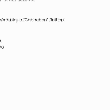
 céramique "Cabochon" finition
e
70