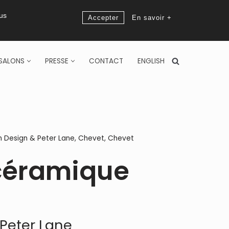
ous
Accepter
En savoir +
SALONS
PRESSE
CONTACT
ENGLISH
 Design & Peter Lane
,
Chevet
,
Chevet
céramique
Peter Lane