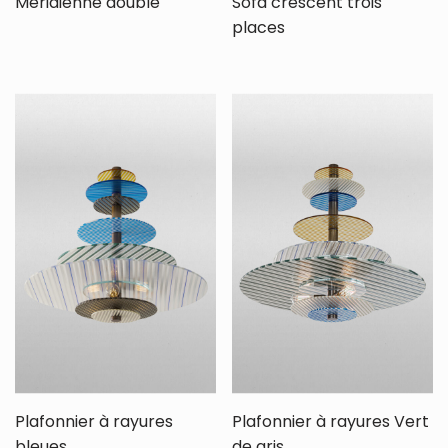
Méridienne double
Sofa crescent trois
places
Plafonnier à rayures
Plafonnier à rayures Vert
bleues
de gris