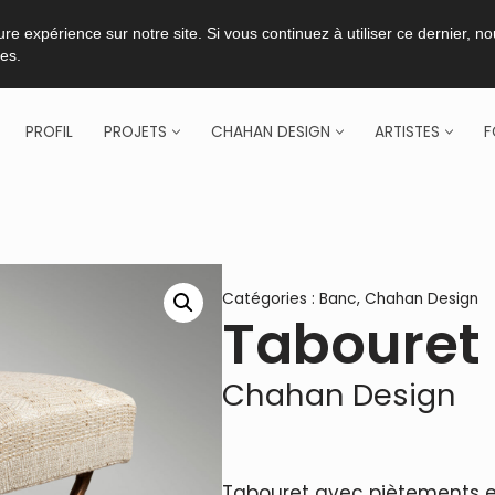
re expérience sur notre site. Si vous continuez à utiliser ce dernier, n
ies.
PROFIL
PROJETS
CHAHAN DESIGN
ARTISTES
F
Catégories :
Banc
,
Chahan Design
Tabouret
Chahan Design
Tabouret avec piètements en