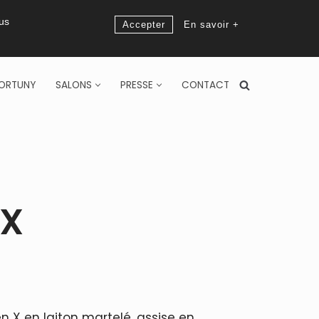
ous
Accepter
En savoir +
ORTUNY
SALONS
PRESSE
CONTACT
 X
 X en laiton martelé, assise en