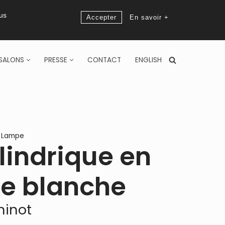
ous
Accepter
En savoir +
SALONS
PRESSE
CONTACT
ENGLISH
,
Lampe
indrique en
e blanche
hinot