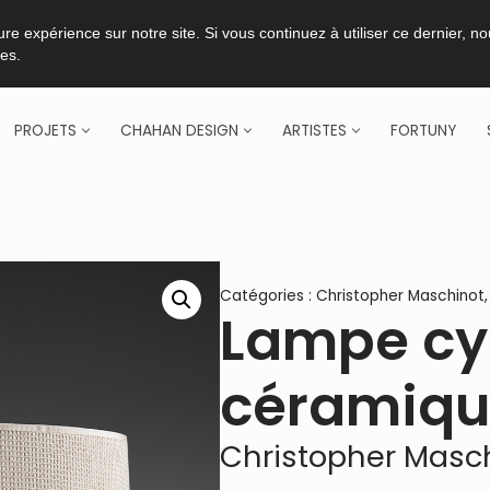
re expérience sur notre site. Si vous continuez à utiliser ce dernier, n
ies.
PROJETS
CHAHAN DESIGN
ARTISTES
FORTUNY
Catégories :
Christopher Maschinot
Lampe cyl
céramiqu
Christopher Masc