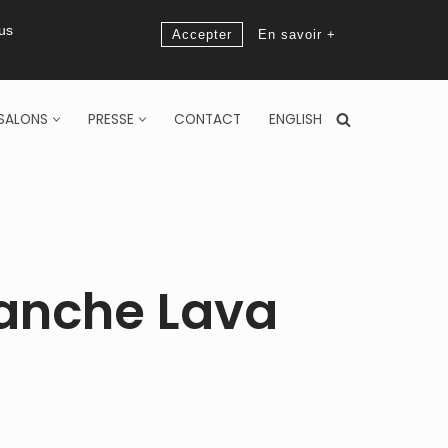
ous
Accepter
En savoir +
SALONS
PRESSE
CONTACT
ENGLISH
anche Lava