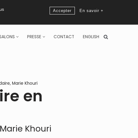
ous
Accepter
En savoir +
SALONS
PRESSE
CONTACT
ENGLISH
aire
,
Marie Khouri
re en
Marie Khouri