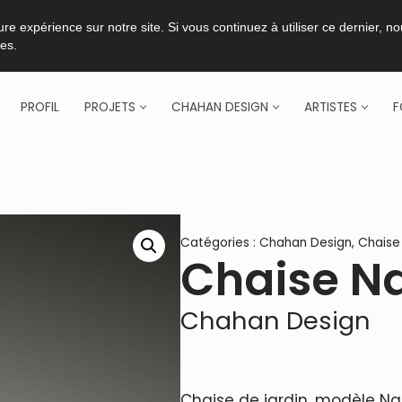
re expérience sur notre site. Si vous continuez à utiliser ce dernier, n
ies.
PROFIL
PROJETS
CHAHAN DESIGN
ARTISTES
F
Catégories :
Chahan Design
,
Chaise
Chaise Na
Chahan Design
Chaise de jardin, modèle Na