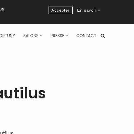
ous
Accepter
En savoir +
ORTUNY
SALONS
PRESSE
CONTACT
utilus
utilus