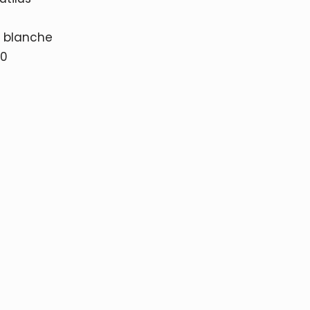
e blanche
50