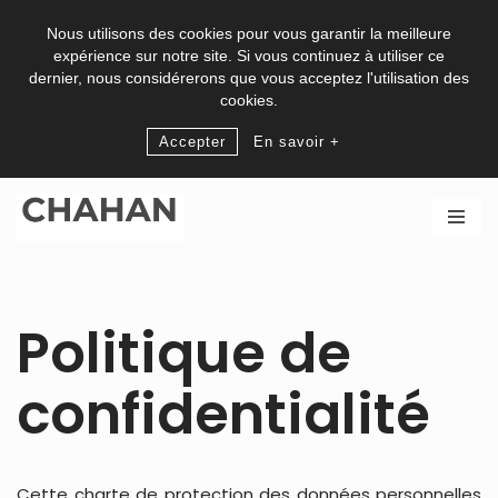
Nous utilisons des cookies pour vous garantir la meilleure
expérience sur notre site. Si vous continuez à utiliser ce
dernier, nous considérerons que vous acceptez l'utilisation des
cookies.
Accepter
En savoir +
Aller
au
contenu
Politique de
confidentialité
Cette charte de protection des données personnelles