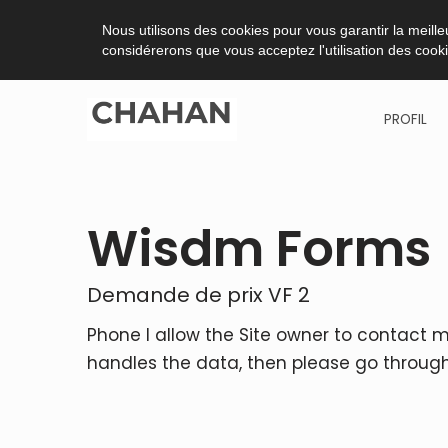
Nous utilisons des cookies pour vous garantir la meilleu
considérerons que vous acceptez l'utilisation des cook
PROFIL
Skip
to
content
Wisdm Forms
Demande de prix VF 2
Phone I allow the Site owner to contact m
handles the data, then please go through