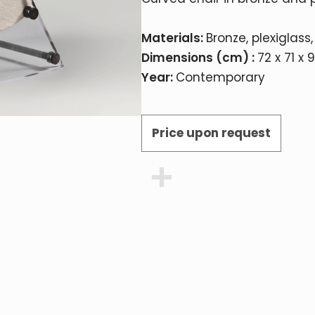
Materials:
Bronze, plexiglass,
Dimensions (cm) :
72 x 71 x 
Year:
Contemporary
Price upon request
Share