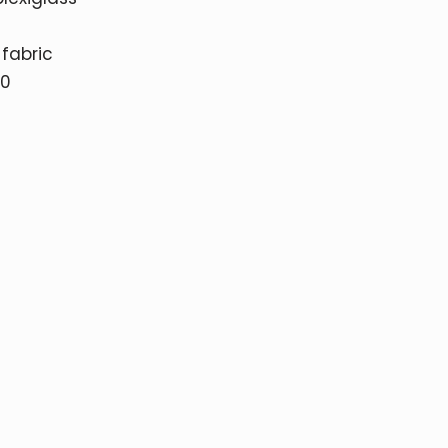
 fabric
90