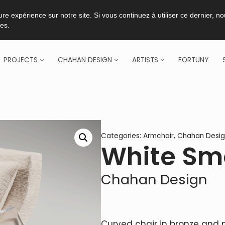
re expérience sur notre site. Si vous continuez à utiliser ce dernier, n
ies.
PROJECTS
CHAHAN DESIGN
ARTISTS
FORTUNY
Categories:
Armchair
,
Chahan Desig
White Sm
Chahan Design
Curved chair in bronze and p