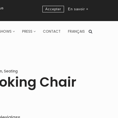
ous
Accepter
En savoir +
SHOWS
PRESS
CONTACT
FRANÇAIS
n
,
Seating
oking Chair
lexiglass