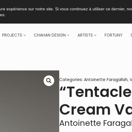
re expérience sur notre site. Si vous continuez à utiliser ce dernier, n
ies.
PROJECTS
CHAHAN DESIGN
ARTISTS
FORTUNY
Categories:
Antoinette Faragallah
,
“Tentacle
Cream V
Antoinette Faraga