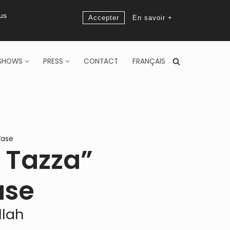
ous
Accepter
En savoir +
SHOWS
PRESS
CONTACT
FRANÇAIS
Vase
 Tazza”
ase
llah