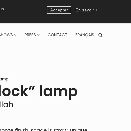
ous
Accepter
En savoir +
SHOWS
PRESS
CONTACT
FRANÇAIS
Lamp
lock” lamp
llah
ze finish, shade is straw, unique