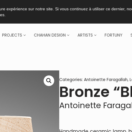
re expérience sur notre site. Si vous continuez à utiliser ce dernier, n
ies.
PROJECTS
CHAHAN DESIGN
ARTISTS
FORTUNY
Categories:
Antoinette Faragallah
,
Bronze “B
Antoinette Faraga
Handmade ceramic lamp, bron