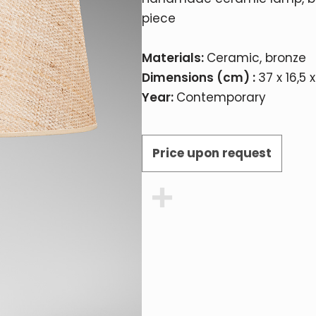
piece
Materials:
Ceramic, bronze
Dimensions (cm) :
37 x 16,5 x
Year:
Contemporary
Price upon request
Share