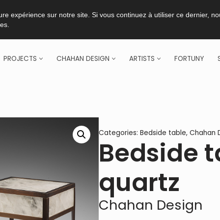
re expérience sur notre site. Si vous continuez à utiliser ce dernier, n
ies.
PROJECTS
CHAHAN DESIGN
ARTISTS
FORTUNY
Categories:
Bedside table
,
Chahan 
Bedside t
quartz
Chahan Design