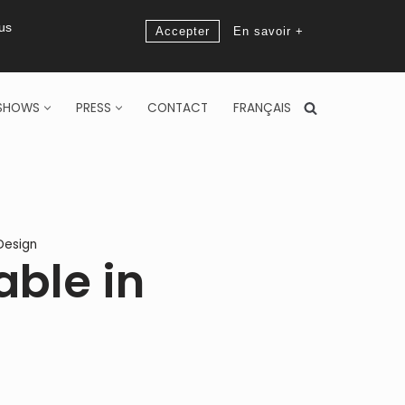
ous
Accepter
En savoir +
SHOWS
PRESS
CONTACT
FRANÇAIS
Design
able in